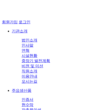
회원가입
로그인
기관소개
법인소개
인사말
연혁
시설현황
중장기 발전계획
비젼 및 미션
직원소개
이용안내
오시는길
주요생산품
인증서
현수막
판촉물인쇄