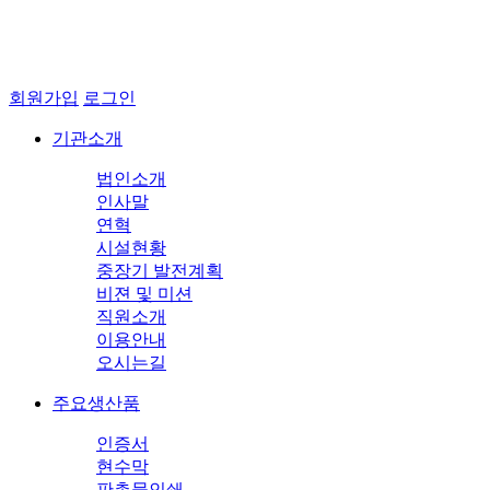
회원가입
로그인
기관소개
법인소개
인사말
연혁
시설현황
중장기 발전계획
비젼 및 미션
직원소개
이용안내
오시는길
주요생산품
인증서
현수막
판촉물인쇄