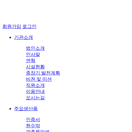
회원가입
로그인
기관소개
법인소개
인사말
연혁
시설현황
중장기 발전계획
비젼 및 미션
직원소개
이용안내
오시는길
주요생산품
인증서
현수막
판촉물인쇄