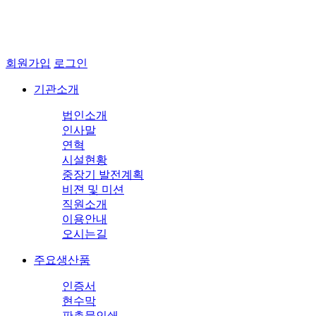
회원가입
로그인
기관소개
법인소개
인사말
연혁
시설현황
중장기 발전계획
비젼 및 미션
직원소개
이용안내
오시는길
주요생산품
인증서
현수막
판촉물인쇄