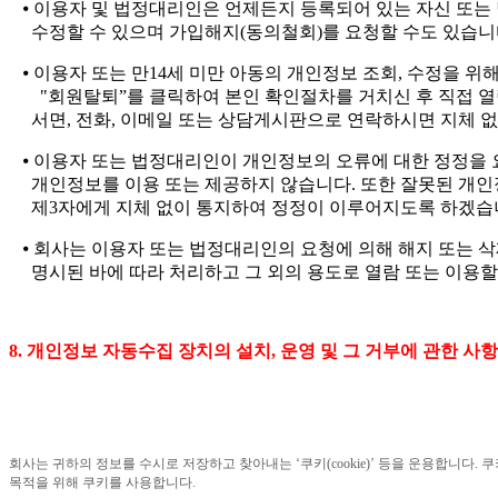
⦁
이용자 및 법정대리인은 언제든지 등록되어 있는 자신 또는 
수정할 수 있으며 가입해지
(
동의철회
)
를 요청할 수도 있습
⦁
이용자 또는 만
14
세 미만 아동의 개인정보 조회
,
수정을 위
"
회원탈퇴
”
를 클릭하여 본인 확인절차를 거치신 후 직접 
서면
,
전화
,
이메일 또는 상담게시판으로 연락하시면 지체 
⦁
이용자 또는 법정대리인이 개인정보의 오류에 대한 정정을 
개인정보를 이용 또는 제공하지 않습니다
.
또한 잘못된 개인
제
3
자에게 지체 없이 통지하여 정정이 이루어지도록 하겠
⦁
회사는 이용자 또는 법정대리인의 요청에 의해 해지 또는 
명시된 바에 따라 처리하고 그 외의 용도로 열람 또는 이용할
8.
개인정보 자동수집 장치의 설치
,
운영 및 그 거부에 관한 사항
회사는 귀하의 정보를 수시로 저장하고 찾아내는
‘
쿠키
(cookie)’
등을 운용합니다
.
쿠
목적을 위해 쿠키를 사용합니다
.