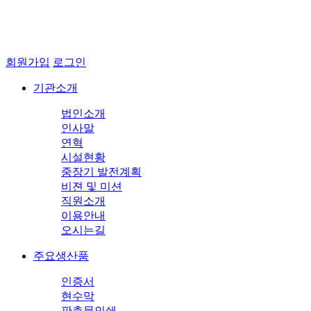
회원가입
로그인
기관소개
법인소개
인사말
연혁
시설현황
중장기 발전계획
비젼 및 미션
직원소개
이용안내
오시는길
주요생산품
인증서
현수막
판촉물인쇄