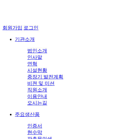
회원가입
로그인
기관소개
법인소개
인사말
연혁
시설현황
중장기 발전계획
비젼 및 미션
직원소개
이용안내
오시는길
주요생산품
인증서
현수막
판촉물인쇄